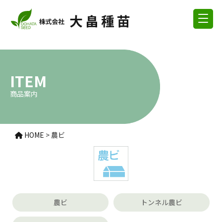
ITEM
商品案内
HOME
>
農ビ
農ビ
トンネル農ビ