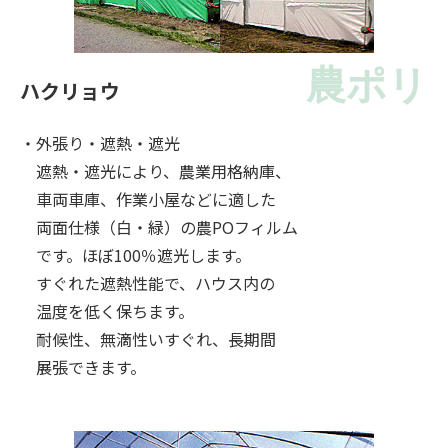
農ポリ
ハクリョウ
・外張り・遮熱・遮光
遮熱・遮光により、農業用格納庫、
車両車庫、作業小屋などに適した
両面仕様（白・緑）の農POフィルム
です。ほぼ100％遮光します。
すぐれた遮熱性能で、ハウス内の
温度を低く保ちます。
耐候性、無滴性いすぐれ、長期間
展張できます。