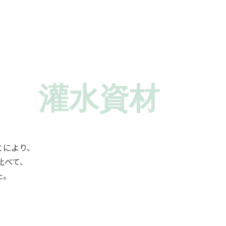
灌水資材
とにより、
比べて、
た。
。