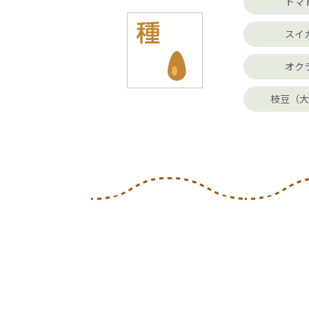
トマ
スイ
オク
枝豆（