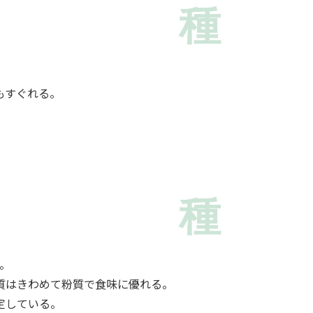
種
もすぐれる。
種
形。
質はきわめて粉質で食味に優れる。
定している。