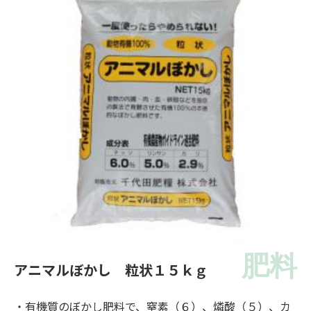
肥料
アニマルぼかし 粒状１５ｋｇ
・有機質のぼかし肥料で、窒素（６）、燐酸（５）、カ