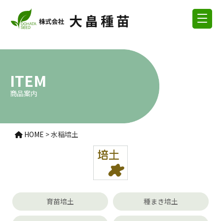
ITEM
商品案内
HOME
>
水稲培土
育苗培土
種まき培土